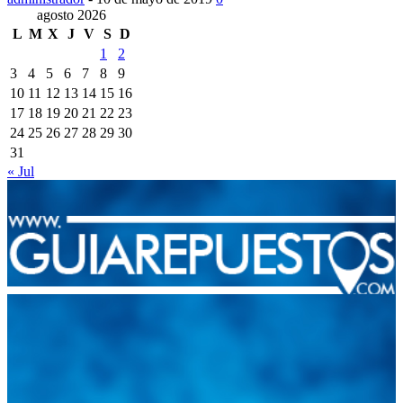
agosto 2026
L
M
X
J
V
S
D
1
2
3
4
5
6
7
8
9
10
11
12
13
14
15
16
17
18
19
20
21
22
23
24
25
26
27
28
29
30
31
« Jul
Integramos a todos los actores del sector automotriz para
brindarles una herramienta de consulta y búsqueda que le
permita solucionar sus inquietudes. Guiarepuestos.com, será
su portal automotriz y su mejor aliado para informarle sobre