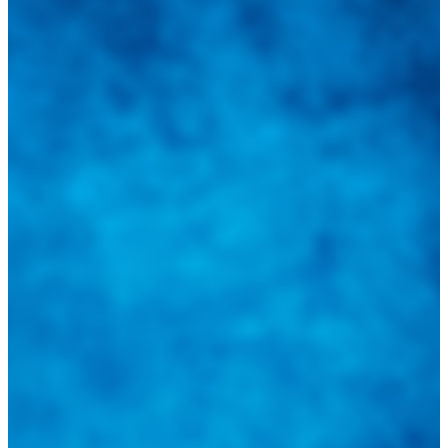
Integramos a todos los actores del sector automotriz para brindarles
una herramienta de consulta y búsqueda que le permita solucionar
sus inquietudes. Guiarepuestos.com, será su portal automotriz y su
mejor aliado para informarle sobre las novedades automotrices
locales, nacionales e internacionales.
Tweets de @guiarepuestos