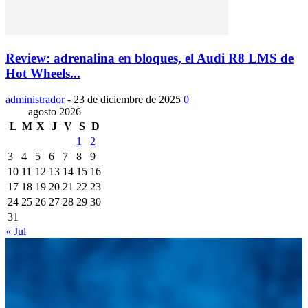
Review: adrenalina en bloques, el Audi R8 LMS de
Hot Wheels...
administrador
-
23 de diciembre de 2025
0
agosto 2026
L
M
X
J
V
S
D
1
2
3
4
5
6
7
8
9
10
11
12
13
14
15
16
17
18
19
20
21
22
23
24
25
26
27
28
29
30
31
« Jul