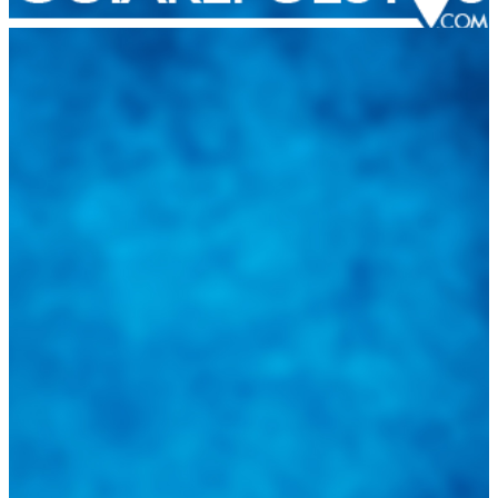
Integramos a todos los actores del sector automotriz para brindarles
una herramienta de consulta y búsqueda que le permita solucionar
sus inquietudes. Guiarepuestos.com, será su portal automotriz y su
mejor aliado para informarle sobre las novedades automotrices
locales, nacionales e internacionales.
Tweets de @guiarepuestos