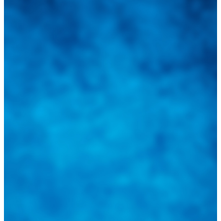
Integramos a todos los actores del sector automotriz para brindarles
una herramienta de consulta y búsqueda que le permita solucionar
sus inquietudes. Guiarepuestos.com, será su portal automotriz y su
mejor aliado para informarle sobre las novedades automotrices
locales, nacionales e internacionales.
Tweets de @guiarepuestos