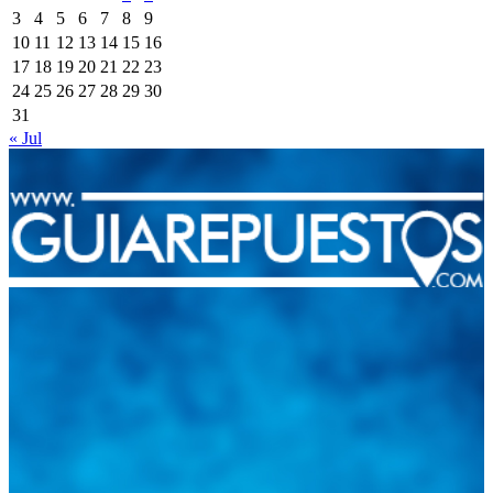
3
4
5
6
7
8
9
10
11
12
13
14
15
16
17
18
19
20
21
22
23
24
25
26
27
28
29
30
31
« Jul
Integramos a todos los actores del sector automotriz para brindarles
una herramienta de consulta y búsqueda que le permita solucionar
sus inquietudes. Guiarepuestos.com, será su portal automotriz y su
mejor aliado para informarle sobre las novedades automotrices
locales, nacionales e internacionales.
Tweets de @guiarepuestos