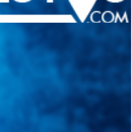
quietudes. Guiarepuestos.com, será su portal automotriz y su mejor