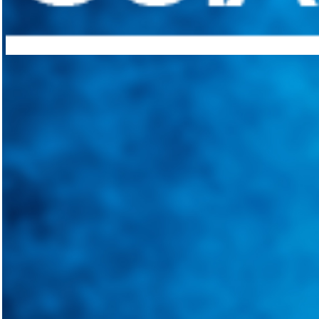
Integramos a todos los actores del sector automotriz para brindarles 
aliado para informarle sobre las novedades automotrices locales, nacio
Tweets de @guiarepuestos