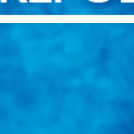
una herramienta de consulta y búsqueda que le permita solucionar sus in
nales e internacionales.