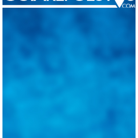
Integramos a todos los actores del sector automotriz para brindarles
una herramienta de consulta y búsqueda que le permita solucionar
sus inquietudes. Guiarepuestos.com, será su portal automotriz y su
mejor aliado para informarle sobre las novedades automotrices
locales, nacionales e internacionales.
Tweets de @guiarepuestos