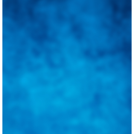
Integramos a todos los actores del sector automotriz para brindarles
una herramienta de consulta y búsqueda que le permita solucionar
sus inquietudes. Guiarepuestos.com, será su portal automotriz y su
mejor aliado para informarle sobre las novedades automotrices
locales, nacionales e internacionales.
Tweets de @guiarepuestos