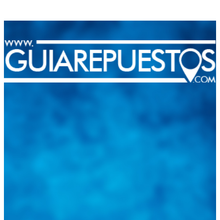
Integramos a todos los actores del sector automotriz para brindarles
una herramienta de consulta y búsqueda que le permita solucionar
sus inquietudes. Guiarepuestos.com, será su portal automotriz y su
mejor aliado para informarle sobre las novedades automotrices
locales, nacionales e internacionales.
Tweets de @guiarepuestos