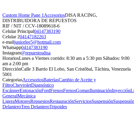
Custom Home Page 1
Accesorios
DISA RACING,
DISTRIBUIDORA DE REPUESTOS
RIF / NIT / CC
V-18089618-6
Celular Principal
04147383190
Celular 2
04147182263
e-mail
juniorlee5@hotmail.com
Whatsapp
04147383190
Instagram
@repuestosdisa
Horarios
Lunes a Viernes corrido: 8:30 am a 5:30 pm Sábados: 9:00
am a 2:00 pm
Dirección
Calle 3 Barrio El Lobo, San Cristóbal, Táchira, Venezuela
5001
Categorias
Accesorios
Baterías
Cambio de Aceite y
Filtro
Chevrolet
Diagnóstico
Escánner
Entonación
Ford
Frenos
Frenos
Gomas
Iluminación
Inyección
L
General
Mecánica
Ligera
Motores
Repuestos
Restauración
Servicios
Suspensión
Suspensió
Delantero
Tren Delantero
Tripoides