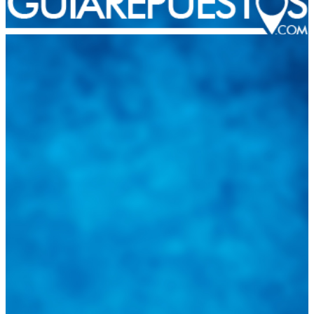
Integramos a todos los actores del sector automotriz para brindarles
una herramienta de consulta y búsqueda que le permita solucionar
sus inquietudes. Guiarepuestos.com, será su portal automotriz y su
mejor aliado para informarle sobre las novedades automotrices
locales, nacionales e internacionales.
Tweets de @guiarepuestos