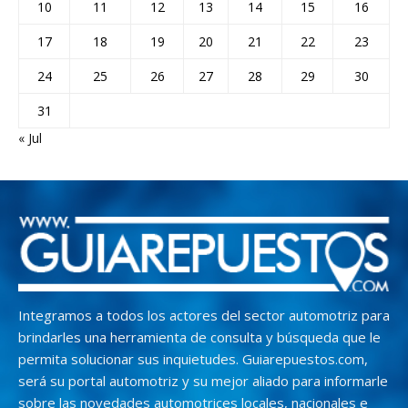
10
11
12
13
14
15
16
17
18
19
20
21
22
23
24
25
26
27
28
29
30
31
« Jul
Integramos a todos los actores del sector automotriz para
brindarles una herramienta de consulta y búsqueda que le
permita solucionar sus inquietudes. Guiarepuestos.com,
será su portal automotriz y su mejor aliado para informarle
sobre las novedades automotrices locales, nacionales e