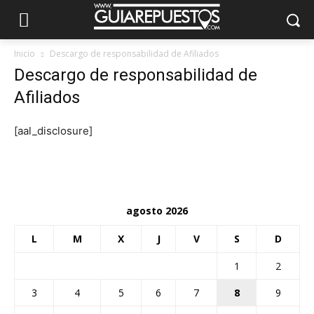
Inicio
Descargo de responsabilidad de Afiliados
Descargo de responsabilidad de
Afiliados
[aal_disclosure]
agosto 2026
L
M
X
J
V
S
D
1
2
3
4
5
6
7
8
9