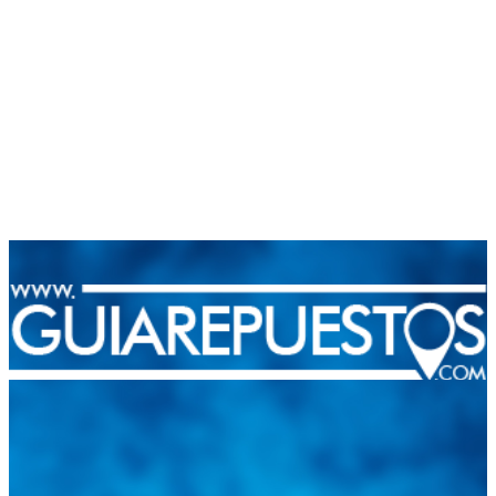
Integramos a todos los actores del sector automotriz para brindarles
una herramienta de consulta y búsqueda que le permita solucionar
sus inquietudes. Guiarepuestos.com, será su portal automotriz y su
mejor aliado para informarle sobre las novedades automotrices
locales, nacionales e internacionales.