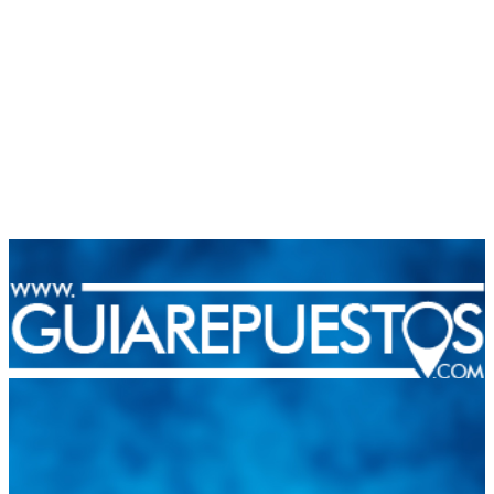
Integramos a todos los actores del sector automotriz para brindarles
una herramienta de consulta y búsqueda que le permita solucionar
sus inquietudes. Guiarepuestos.com, será su portal automotriz y su
mejor aliado para informarle sobre las novedades automotrices
locales, nacionales e internacionales.