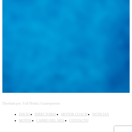
@
guiarepuestos
Feed not available
Feed not available
Feed not available
Feed not available
Feed not available
Feed not available
Feed not available
Feed not available
Feed not available
Follow on Instagram
Diseñada por: Full Media | Guiarepuestos
INICIO
DIRECTORIO
MOTOR COACH
NOTICIAS
MOTOS
CARRO DEL MES
CONTACTO