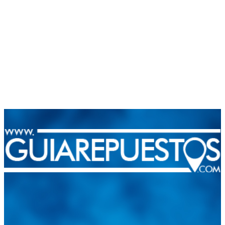
Integramos a todos los actores del sector automotriz para brindarles
una herramienta de consulta y búsqueda que le permita solucionar
sus inquietudes. Guiarepuestos.com, será su portal automotriz y su
mejor aliado para informarle sobre las novedades automotrices
locales, nacionales e internacionales.