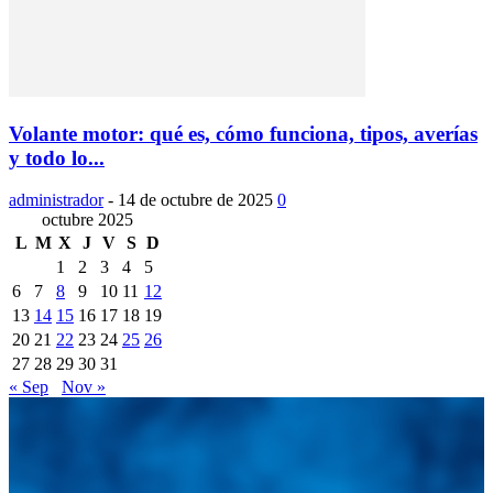
Volante motor: qué es, cómo funciona, tipos, averías
y todo lo...
administrador
-
14 de octubre de 2025
0
octubre 2025
L
M
X
J
V
S
D
1
2
3
4
5
6
7
8
9
10
11
12
13
14
15
16
17
18
19
20
21
22
23
24
25
26
27
28
29
30
31
« Sep
Nov »