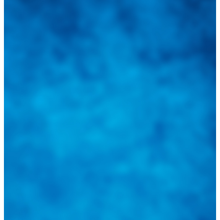
Integramos a todos los actores del sector automotriz para brindarles
una herramienta de consulta y búsqueda que le permita solucionar
sus inquietudes. Guiarepuestos.com, será su portal automotriz y su
mejor aliado para informarle sobre las novedades automotrices
locales, nacionales e internacionales.
Tweets de @guiarepuestos