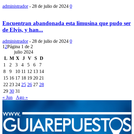
administrador
-
28 de julio de 2024
0
Encuentran abandonada esta limusina que pudo ser
de Elvis, y han...
administrador
-
28 de julio de 2024
0
1
2
Página 1 de 2
julio 2024
L
M
X
J
V
S
D
1
2
3
4
5
6
7
8
9
10
11
12
13
14
15
16
17
18
19
20
21
22
23
24
25
26
27
28
29
30
31
« Jun
Ago »