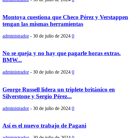
Montoya cuestiona que Checo Pérez y Verstappen
tengan las mismas herramientas
administrador
-
30 de julio de 2024
0
No se queja y no hay que pagarle horas extras.
BMW...
administrador
-
30 de julio de 2024
0
George Russell lidera un triplete británico en
Silverstone y Sergio Pérez...
administrador
-
30 de julio de 2024
0
Así es el nuevo trabajo de Pagani
administrador
-
30 de julio de 2024
0