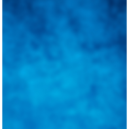
Integramos a todos los actores del sector automotriz para brindarles
una herramienta de consulta y búsqueda que le permita solucionar
sus inquietudes. Guiarepuestos.com, será su portal automotriz y su
mejor aliado para informarle sobre las novedades automotrices
locales, nacionales e internacionales.
Tweets de @guiarepuestos